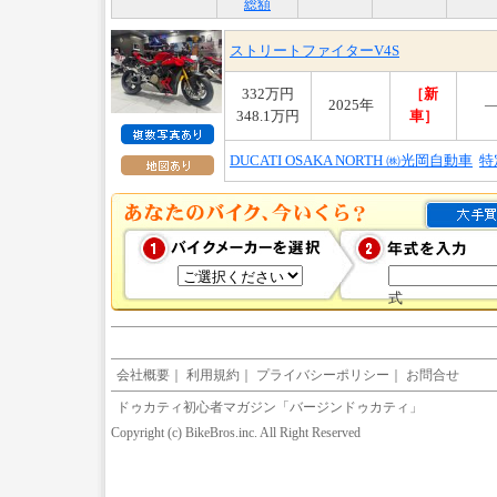
総額
ストリートファイターV4S
332万円
［新
2025年
348.1万円
車］
DUCATI OSAKA NORTH ㈱光岡自動車
特
式
会社概要
｜
利用規約
｜
プライバシーポリシー
｜
お問合せ
ドゥカティ初心者マガジン「バージンドゥカティ」
Copyright (c) BikeBros.inc. All Right Reserved