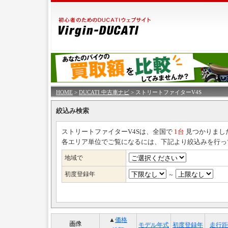
HOME
>
DUCATI 中古車ナビ
> ストリートファイターV4S
絞込み検索
ストリートファイターV4Sは、全国で
1台
見つかりまし
各エリア単位でご覧になるには、下記より絞込みを行っ
地域で
初度登録年
～
▲
価格
モデル年式
初度登録年
走行距