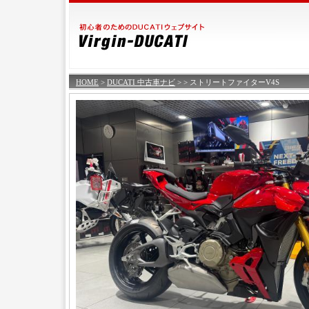
HOME
>
DUCATI 中古車ナビ
>
> ストリートファイターV4S