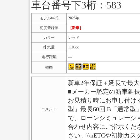
車台番号下3桁：583
モデル年式
2025年
初度登録年
［新車］
カラー
レッド
排気量
1103cc
走行距離
―
特徴
新車2年保証＋延長で最大
■メーカー認定の新車延長
お見積り時にお申し付けく
型」最長60回 B「通常型
コメント
で、ローンシミュレーシ
合わせ内容にご指示くだ
さい。\\nETCや初期