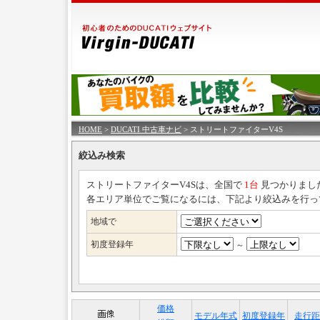
HOME
>
DUCATI 中古車ナビ
> ストリートファイターV4S
絞込み検索
ストリートファイターV4Sは、全国で
1台
見つかりまし
各エリア単位でご覧になるには、下記より絞込みを行っ
地域で
初度登録年
～
価格
モデル年式
初度登録年
走行距