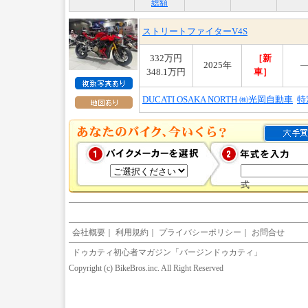
総額
ストリートファイターV4S
332万円
［新
2025年
348.1万円
車］
DUCATI OSAKA NORTH ㈱光岡自動車
特
式
会社概要
｜
利用規約
｜
プライバシーポリシー
｜
お問合せ
ドゥカティ初心者マガジン「バージンドゥカティ」
Copyright (c) BikeBros.inc. All Right Reserved