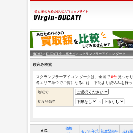
HOME
>
DUCATI 中古車ナビ
> スクランブラーアイコン ダーク
絞込み検索
スクランブラーアイコン ダークは、全国で
0台
見つかり
各エリア単位でご覧になるには、下記より絞込みを行っ
地域で
初度登録年
～
価格
モデル年式
初度登録年
走行距