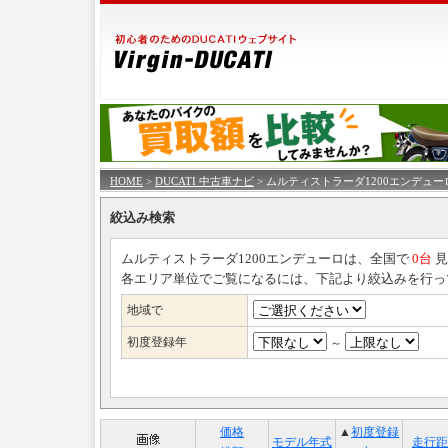
HOME
>
DUCATI 中古車ナビ
> ムルティストラーダ1200エンデュー
絞込み検索
ムルティストラーダ1200エンデューロは、全国で
0台
見
各エリア単位でご覧になるには、下記より絞込みを行っ
地域で
初度登録年
～
価格
▲
初度登録
モデル年式
走行距